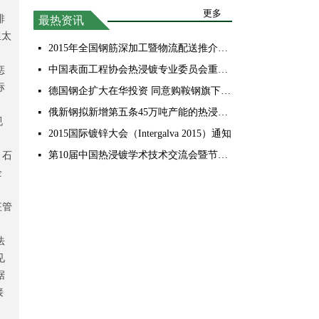
更多
排
最热资讯
担太
2015年全国钢筋深加工暨物流配送推介会在河北隆重举行
넷
中国表面工程协会热浸镀专业委员会重要启事
惩
넷
标
德国钢企扩大在华投资 同意购鞍钢旗下企业股权
넷
俄新钢拟新增第五条45万吨产能的热浸镀锌生产线
넷
规
2015国际镀锌大会（Intergalva 2015）通知
넷
第10届中国热浸镀学术技术交流会暨节能减排新技术推介会——展览推介会
、石
넷
企
征管
法
见
据
接