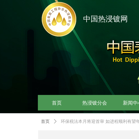
中国热浸镀网
首页
热浸镀分会
新闻中
首页
ꄲ
环保税法本月将迎首审 如进程顺利有望