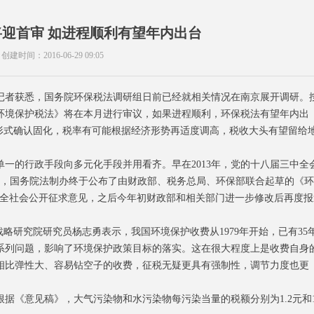
迎首审 如进程顺利有望年内出台
创建时间：
2016-06-29
09:05
者获悉，国务院环保税法调研组日前已经就相关情况在南京展开调研。
《环境保护税法》将在本月进行审议，如果进程顺利，环保税法有望年内出
法形式确认固化，税率有可能根据经济形势再适度调高，税收大头有望留给
的行政手段向多元化手段并用看齐。早在2013年，党的十八届三中全
10日，国务院法制办终于公布了由财政部、税务总局、环保部联合起草的《
，向全社会公开征求意见，之后今年初财政部和相关部门进一步修改后再度报
研究院研究员杨志勇表示，我国环境保护收费从1979年开始，已有35
系列问题，影响了环境保护政策目标的落实。这在很大程度上是收费自身
相比弹性大、容易钻空子的收费，征税无疑更具有强制性，调节力度也更
意见稿》，大气污染物和水污染物每污染当量的税额分别为1.2元和1