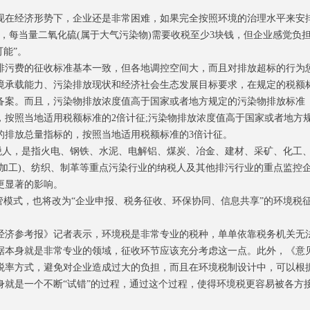
在经济形势下，企业还是非常困难，如果完全按照环境的治理水平来安
，每当量二氧化硫(属于大气污染物)需要收税至少3块钱，但企业感觉负
能”。
污费的征收标准基本一致，但各地调控空间大，而且对排放超标的行为
境承载能力、污染排放现状和经济社会生态发展目标要求，在规定的税额
备案。而且，污染物排放浓度值高于国家或者地方规定的污染物排放标准
，按照当地适用税额标准的2倍计征;污染物排放浓度值高于国家或者地方
的排放总量指标的，按照当地适用税额标准的3倍计征。
人，是指火电、钢铁、水泥、电解铝、煤炭、冶金、建材、采矿、化工
加工)、纺织、制革等重点污染行业的纳税人及其他排污行业的重点监控
更显著的影响。
模式，也将改为“企业申报、税务征收、环保协同、信息共享”的环境税
济参考报》记者表示，环境税是非常专业的税种，单单依靠税务机关无
据本身就是非常专业的领域，征收环节应该充分考虑这一点。此外，《意
税率方式，避免对企业造成过大的负担，而且在环境税制设计中，可以根
身就是一个不断“试错”的过程，通过这个过程，使得环境税更容易被各方