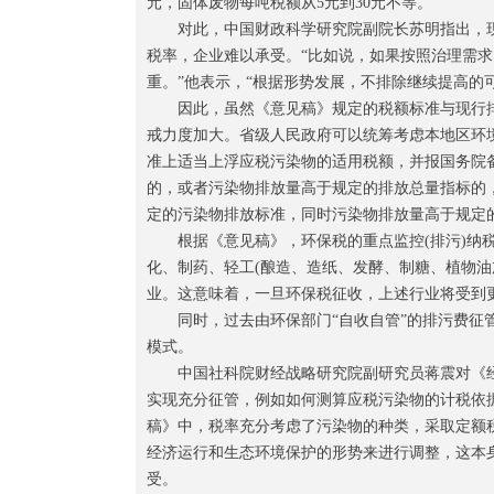
元，固体废物每吨税额从5元到30元不等。
对此，中国财政科学研究院副院长苏明指出，现
税率，企业难以承受。“比如说，如果按照治理需求
重。”他表示，“根据形势发展，不排除继续提高的可
因此，虽然《意见稿》规定的税额标准与现行排
戒力度加大。省级人民政府可以统筹考虑本地区环
准上适当上浮应税污染物的适用税额，并报国务院
的，或者污染物排放量高于规定的排放总量指标的
定的污染物排放标准，同时污染物排放量高于规定
根据《意见稿》，环保税的重点监控(排污)纳税
化、制药、轻工(酿造、造纸、发酵、制糖、植物油
业。这意味着，一旦环保税征收，上述行业将受到
同时，过去由环保部门“自收自管”的排污费征管
模式。
中国社科院财经战略研究院副研究员蒋震对《经
实现充分征管，例如如何测算应税污染物的计税依
稿》中，税率充分考虑了污染物的种类，采取定额
经济运行和生态环境保护的形势来进行调整，这本
受。